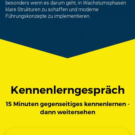
besonders wenn es darum geht, in Wachstumsphasen
klare Strukturen zu schaffen und moderne
Führungskonzepte zu implementieren.
Kennenlerngespräch
15 Minuten gegenseitiges kennenlernen -
dann weitersehen