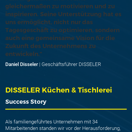
gleichermaßen zu motivieren und zu
inspirieren. Seine Unterstützung hat es
uns ermöglicht, nicht nur das
Tagesgeschäft zu optimieren, sondern
auch eine gemeinsame Vision für die
Zukunft des Unternehmens zu
entwickeln.“
Daniel Disseler
| Geschäftsführer DISSELER
DISSELER Küchen & Tischlerei
Success Story
Als familiengeführtes Unternehmen mit 34
Mitarbeitenden standen wir vor der Herausforderung,